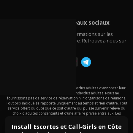
Consultez nos réseaux sociaux
Contactez-nous pour plus d’informations sur les
services d’escorte en Côte d’Ivoire. Retrouvez-nous sur
les réseaux sociaux ci-dessous.
Ce site Web permet uniquement aux individus adultes d’annoncer leur
temps et leur compagnie à d’autres individus adultes. Nous ne
fournissons pas de service de réservation ni n’organisons de réunions.
Tout prix indiqué se rapporte uniquement au temps et rien d’autre. Tout
service offert ou quoi que ce soit d’autre qui puisse survenir relève du
choix d’adultes consentants et d’une affaire privée entre eux. Les
individus qui n’ont pas légalement le choix de décider de cela ; il est de
votre responsabilité de vous conformer aux lois locales.
Install Escortes et Call-Girls en Côte