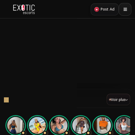
+
Post Ad
Retour
31
PRESTATIONS
PROFILS
GFE Escortes
Une sélection d'escortes gfe.
GFE VIP
Voir plus