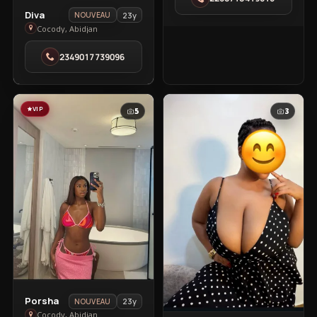
Cocody
View
Diva
23y
NOUVEAU
Diva
Cocody, Abidjan
in
2349017739096
Cocody
VIP
VIP
5
3
View
Porsha
23y
NOUVEAU
Porsha
Cocody, Abidjan