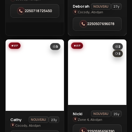
View
in
Deborah
27y
NOUVEAU
2250718725450
Deborah
Cocody
Cocody, Abidjan
in
2250507696078
Cocody
VIP
VIP
5
2
3
View
Nicki
25y
NOUVEAU
View
Nicki
Cathy
Zone 4, Abidjan
23y
NOUVEAU
Cathy
Cocody, Abidjan
in
2250595656390