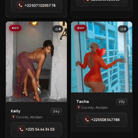
in
Zone
+2250710295778
Cocody
4
VIP
VIP
4
3
View
Tacha
23y
Tacha
Cocody, Abidjan
View
Kelly
24y
in
Kelly
Cocody, Abidjan
+225508347788
Cocody
in
+225 54 44 34 02
Cocody